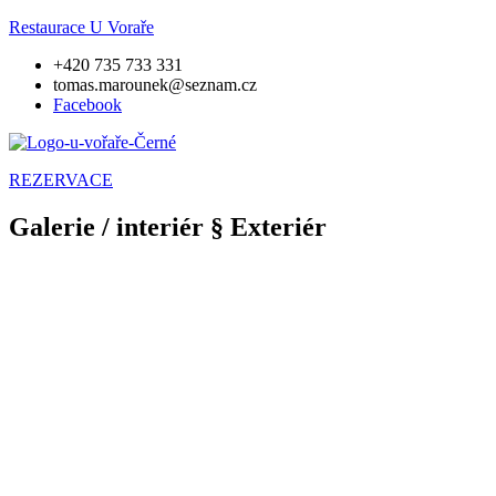
Restaurace U Voraře
+420 735 733 331
tomas.marounek@seznam.cz
Facebook
REZERVACE
Galerie / interiér § Exteriér